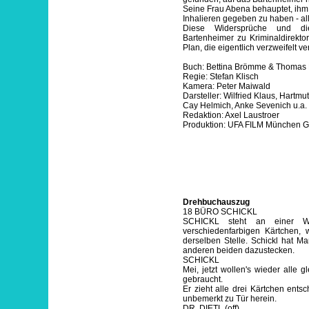
Seine Frau Abena behauptet, ihm
Inhalieren gegeben zu haben - all
Diese Widersprüche und di
Bartenheimer zu Kriminaldirekto
Plan, die eigentlich verzweifelt 
Buch: Bettina Brömme & Thomas 
Regie: Stefan Klisch
Kamera: Peter Maiwald
Darsteller: Wilfried Klaus, Hartmu
Cay Helmich, Anke Sevenich u.a.
Redaktion: Axel Laustroer
Produktion: UFA FILM München G
Drehbuchauszug
18 BÜRO SCHICKL
SCHICKL steht an einer Wa
verschiedenfarbigen Kärtchen,
derselben Stelle. Schickl hat M
anderen beiden dazustecken.
SCHICKL
Mei, jetzt wollen's wieder alle g
gebraucht.
Er zieht alle drei Kärtchen ent
unbemerkt zu Tür herein.
DR. DIETL (off)