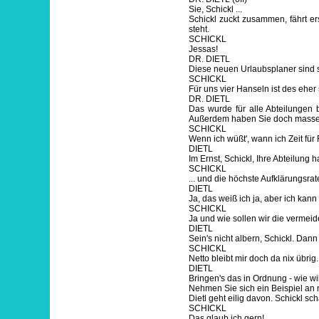
Sie, Schickl ...
Schickl zuckt zusammen, fährt er
steht.
SCHICKL
Jessas!
DR. DIETL
Diese neuen Urlaubsplaner sind sc
SCHICKL
Für uns vier Hanseln ist des eher 
DR. DIETL
Das wurde für alle Abteilungen b
Außerdem haben Sie doch massenha
SCHICKL
Wenn ich wüßt', wann ich Zeit für Fre
DIETL
Im Ernst, Schickl, Ihre Abteilung 
SCHICKL
... und die höchste Aufklärungsrat
DIETL
Ja, das weiß ich ja, aber ich kan
SCHICKL
Ja und wie sollen wir die vermeid
DIETL
Sein's nicht albern, Schickl. Dan
SCHICKL
Netto bleibt mir doch da nix übri
DIETL
Bringen's das in Ordnung - wie wil
Nehmen Sie sich ein Beispiel an 
Dietl geht eilig davon. Schickl sc
SCHICKL
Das glaub ich gern!